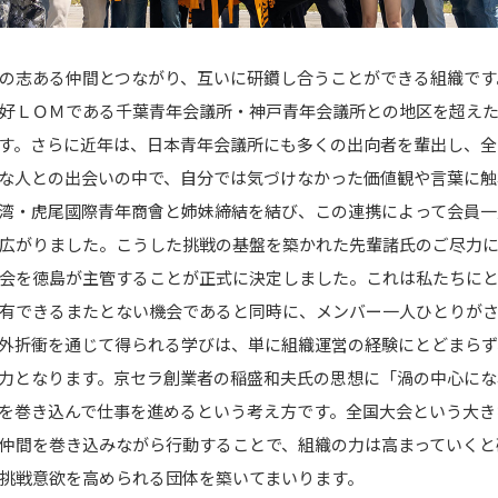
の志ある仲間とつながり、互いに研鑽し合うことができる組織です
好ＬＯＭである千葉青年会議所・神戸青年会議所との地区を超え
す。さらに近年は、日本青年会議所にも多くの出向者を輩出し、全
な人との出会いの中で、自分では気づけなかった価値観や言葉に触
湾・虎尾國際青年商會と姉妹締結を結び、この連携によって会員一
広がりました。こうした挑戦の基盤を築かれた先輩諸氏のご尽力
会を徳島が主管することが正式に決定しました。これは私たちにと
有できるまたとない機会であると同時に、メンバー一人ひとりが
外折衝を通じて得られる学びは、単に組織運営の経験にとどまらず
力となります。京セラ創業者の稲盛和夫氏の思想に「渦の中心にな
を巻き込んで仕事を進めるという考え方です。全国大会という大き
仲間を巻き込みながら行動することで、組織の力は高まっていくと
挑戦意欲を高められる団体を築いてまいります。